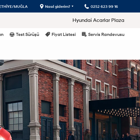
FETHİYE/MUĞLA
Nasıl giderim?
0252 623 99 16
Hyundai Acarlar Plaza
ın
Test Sürüşü
Fiyat Listesi
Servis Randevusu