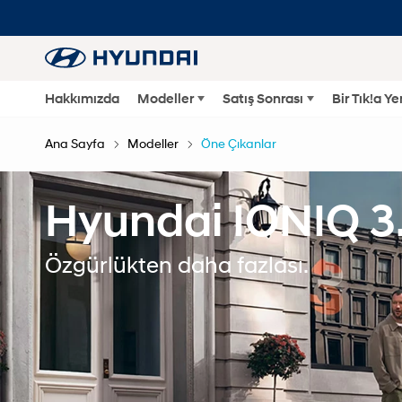
Hakkımızda
Modeller
Satış Sonrası
Bir Tık!a Y
Ana Sayfa
Modeller
Öne Çıkanlar
Hyundai IONIQ 3
Özgürlükten daha fazlası.